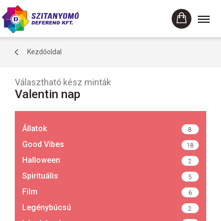
Kezdőoldal
Választható kész minták
Valentin nap
Állatok
8
Good Vibes
18
Halloween
2
Spirituális
5
Film
6
Legénybúcsú
2