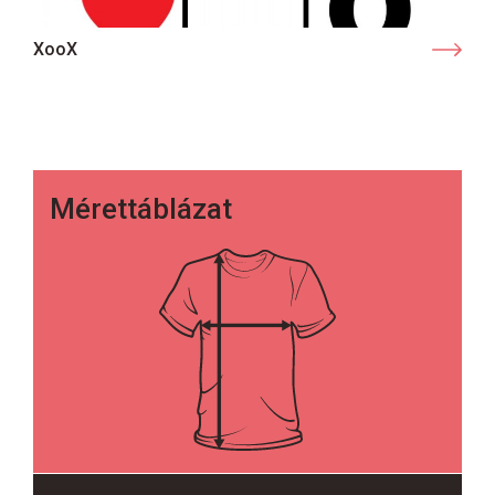
XooX
Mérettáblázat