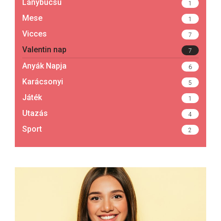
Lánybúcsú
1
Mese
1
Vicces
7
Valentin nap
7
Anyák Napja
6
Karácsonyi
5
Játék
1
Utazás
4
Sport
2