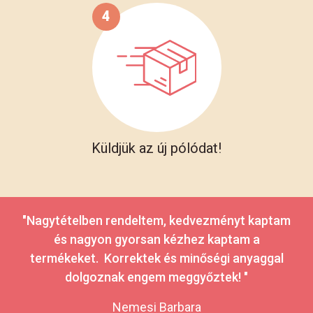
4
Küldjük az új pólódat!
"Nagytételben rendeltem, kedvezményt kaptam
és nagyon gyorsan kézhez kaptam a
termékeket. Korrektek és minőségi anyaggal
dolgoznak engem meggyőztek! "
Nemesi Barbara