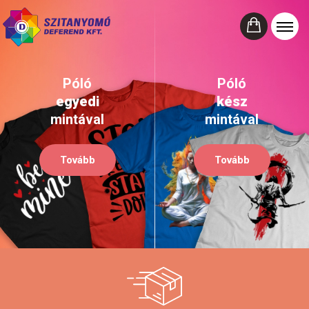
Póló
Póló
egyedi
kész
mintával
mintával
Tovább
Tovább